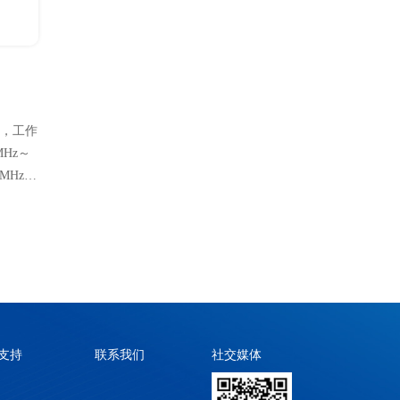
线，工作
MHz～
0MHz～
线，适
度薄、
支持
联系我们
社交媒体