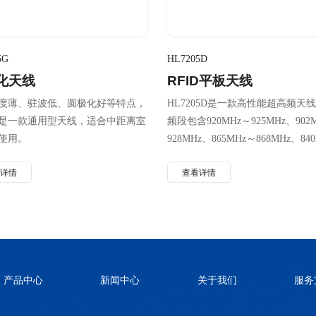
5G
HL7205D
化天线
RFID平板天线
度薄、驻波低、圆极化好等特点，
HL7205D是一款高性能超高频天
是一款通用型天线，适合中距离室
频段包含920MHz～925MHz、902
使用。
928MHz、865MHz～868MHz、84
845MHz。该天线是一款通用型天
看详情
查看详情
合中距离室内环境使用 ，具有厚
驻波低、高增益等特点。
产品中心
新闻中心
关于我们
服务