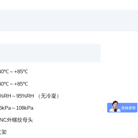
40℃～+85℃
40℃～+85℃
5%RH～95%RH （无冷凝）
6kPa～108kPa
TNC外螺纹母头
支架