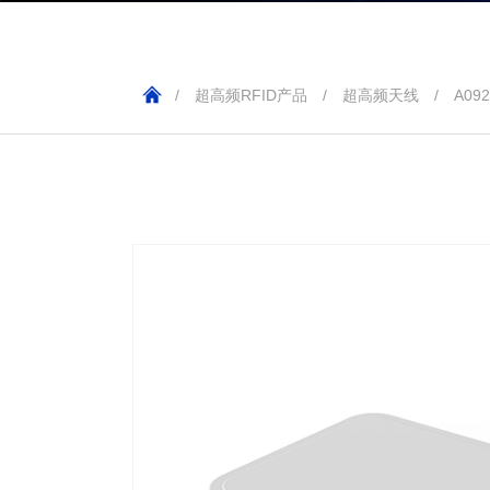
/
超高频RFID产品
/
超高频天线
/
A092