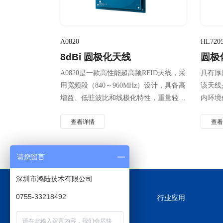
A0820
HL720
8dBi 圆极化天线
圆极
A0820是一款高性能超高频RFID天线，采
具有厚
用宽频段（840～960MHz）设计，具备高
该天线
增益、低驻波比和线极化特性，重量轻、
内环境
适用性好、便于安装。
查看详情
查
请您留言
深圳市鸿陆技术有限公司
0755-33218492
行业应用