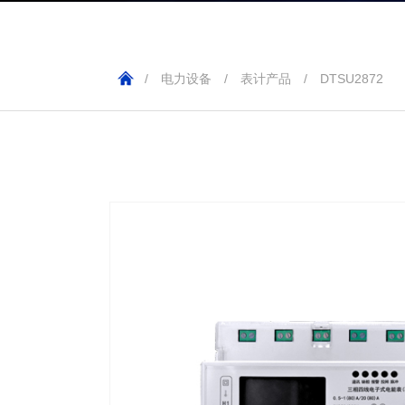
/
电力设备
/
表计产品
/
DTSU2872